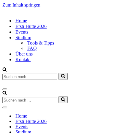
Zum Inhalt springen
Home
Ersti-Hütte 2026
Events
Studium
Tools & Tipps
FAQ
Über uns
Kontakt
Suchen
nach …
Navigations-
Menü
Suchen
nach …
Navigations-
Menü
Home
Ersti-Hütte 2026
Events
Studium