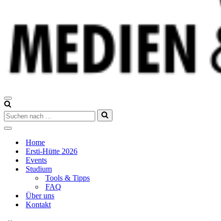
Navigations-
Menü
Suchen
nach …
Navigations-
Menü
Home
Ersti-Hütte 2026
Events
Studium
Tools & Tipps
FAQ
Über uns
Kontakt