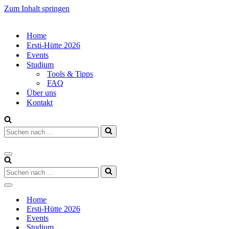
Zum Inhalt springen
Home
Ersti-Hütte 2026
Events
Studium
Tools & Tipps
FAQ
Über uns
Kontakt
Suchen
nach …
Navigations-
Menü
Suchen
nach …
Navigations-
Menü
Home
Ersti-Hütte 2026
Events
Studium