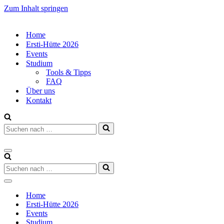
Zum Inhalt springen
Home
Ersti-Hütte 2026
Events
Studium
Tools & Tipps
FAQ
Über uns
Kontakt
Suchen
nach …
Navigations-
Menü
Suchen
nach …
Navigations-
Menü
Home
Ersti-Hütte 2026
Events
Studium