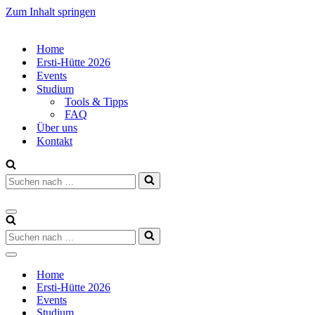
Zum Inhalt springen
Home
Ersti-Hütte 2026
Events
Studium
Tools & Tipps
FAQ
Über uns
Kontakt
Suchen
nach …
Navigations-
Menü
Suchen
nach …
Navigations-
Menü
Home
Ersti-Hütte 2026
Events
Studium